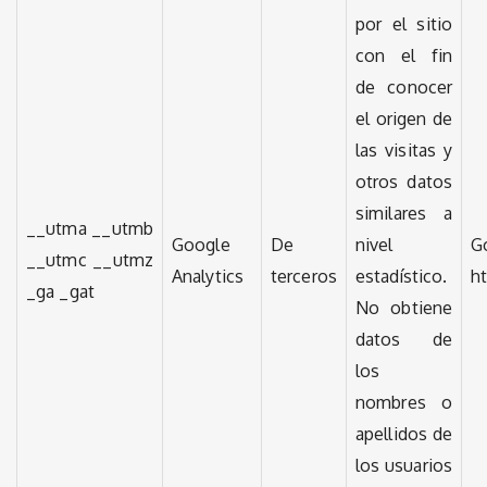
por el sitio
con el fin
de conocer
el origen de
las visitas y
otros datos
similares a
__utma __utmb
Google
De
nivel
G
__utmc __utmz
Analytics
terceros
estadístico.
h
_ga _gat
No obtiene
datos de
los
nombres o
apellidos de
los usuarios