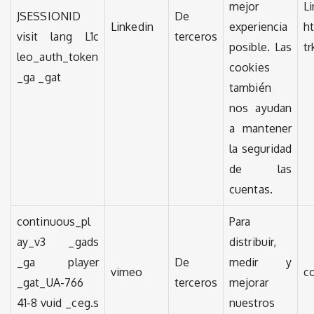
mejor
JSESSIONID
De
Linkedin
experiencia
h
visit lang L1c
terceros
posible. Las
t
leo_auth_token
cookies
_ga _gat
también
nos ayudan
a mantener
la seguridad
de las
cuentas.
continuous_pl
Para
ay_v3 _gads
distribuir,
_ga player
De
medir y
vimeo
c
_gat_UA-766
terceros
mejorar
41-8 vuid _ceg.s
nuestros