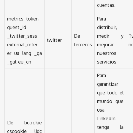
cuentas.
metrics_token
Para
guest_id
distribuir,
_twitter_sess
De
medir y
T
twitter
external_refer
terceros
mejorar
no
er ua lang _ga
nuestros
_gat eu_cn
servicios
Para
garantizar
que todo el
mundo que
usa
LinkedIn
L1e bcookie
tenga la
cscookie lidc