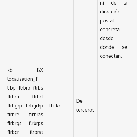
ni de la
dirección
postal
concreta
desde
donde se
conectan.
xb BX
localization_f
lrbp flrbrp flrbs
flrbra flrbrf
De
flrbgrp flrbgdrp
Flickr
terceros
flrbre flrbras
flrbrgs flrbrps
flrbcr flrbrst