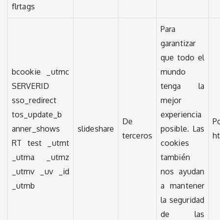
flrtags
Para
garantizar
que todo el
bcookie _utmc
mundo
SERVERID
tenga la
sso_redirect
mejor
tos_update_b
experiencia
De
anner_shows
slideshare
posible. Las
terceros
h
RT test _utmt
cookies
_utma _utmz
también
_utmv _uv _id
nos ayudan
_utmb
a mantener
la seguridad
de las